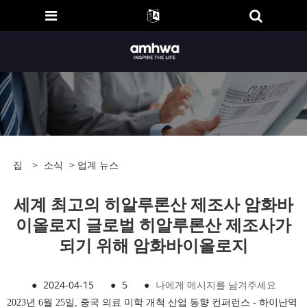
집
>
소식
>
업계 뉴스
세계 최고의 히알루론산 제조사 암화바
이올로지 글로벌 히알루론산 제조사가
되기 위해 암화바이올로지
●
2024-04-15
●
5
●
나에게 메시지를 남겨주세요
2023년 6월 25일, 중국 의료 미학 개척 산업 동향 컨퍼런스 - 하이난역