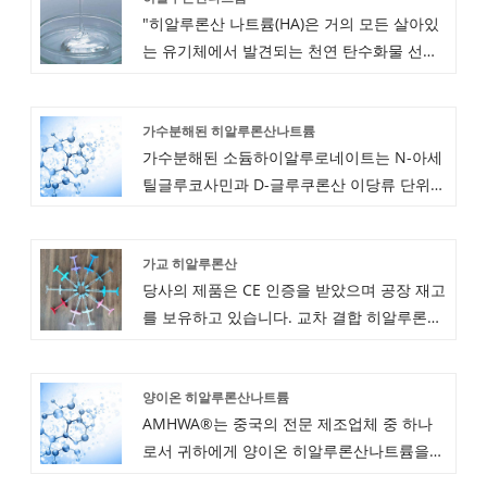
"히알루론산 나트륨(HA)은 거의 모든 살아있
는 유기체에서 발견되는 천연 탄수화물 선형
다당류입니다. 그 화학 구조는 다음을 통해 연
결된 N-아세틸글루코사민과 D-글루쿠론산인
가수분해된 히알루론산나트륨
여러 이당류로 구성됩니다. β-1,4 및 β-1,3 글
가수분해된 소듐하이알루로네이트는 N-아세
리코시드 결합이 교대로 존재함.
틸글루코사민과 D-글루쿠론산 이당류 단위로
반복적으로 연결된 고분자 산성 뮤코다당류
입니다. 이는 세포간 기질(ICM)과 세포외 기
가교 히알루론산
질(ECM)의 주요 구성 요소입니다.
당사의 제품은 CE 인증을 받았으며 공장 재고
를 보유하고 있습니다. 교차 결합 히알루론산
도매에 오신 것을 환영합니다. 세계 최고의 히
알루론산 제조사 AMHWA BIOPHARM. 의약
양이온 히알루론산나트륨
품, 스킨케어, 기능성 식품 등 다양한 분야에
AMHWA®는 중국의 전문 제조업체 중 하나
고품질의 제품을 전 세계에 제공합니다.
로서 귀하에게 양이온 히알루론산나트륨을
제공하고자 합니다. 그리고 우리는 당신에게