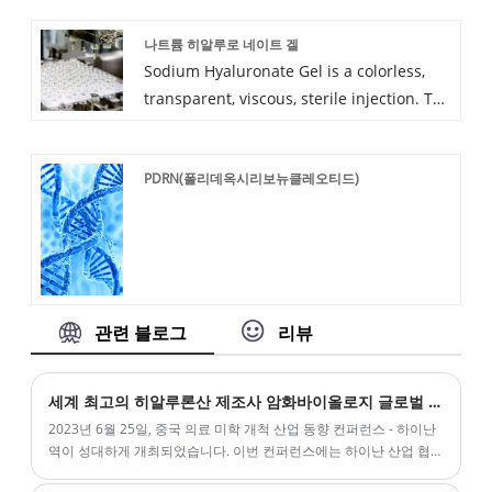
최고의 판매 후 서비스와 적시 배송을 제공할
나트륨 히알루로 네이트 겔
것입니다.
Sodium Hyaluronate Gel is a colorless,
transparent, viscous, sterile injection. The
product is synthesized by biological
fermentation technology .That is
PDRN(폴리데옥시리보뉴클레오티드)
biodegradable gel made of no-animal
cross-linked hyaluronic acid. It can be
used for facial cosmetic injection,
improve skin appearance
structure,reduce wrinkles, prevent skin
aging improve lip shape and facial tissue
관련 블로그
리뷰
enlargement.
세계 최고의 히알루론산 제조사 암화바이올로지 글로벌 히알루론산 제조사가 되기 위해 암화바이올로지
2023년 6월 25일, 중국 의료 미학 개척 산업 동향 컨퍼런스 - 하이난
역이 성대하게 개최되었습니다. 이번 컨퍼런스에는 하이난 산업 협
회, 고품질 업스트림 브랜드 파티, 우수한 의사, 기관 등 업계 엘리트