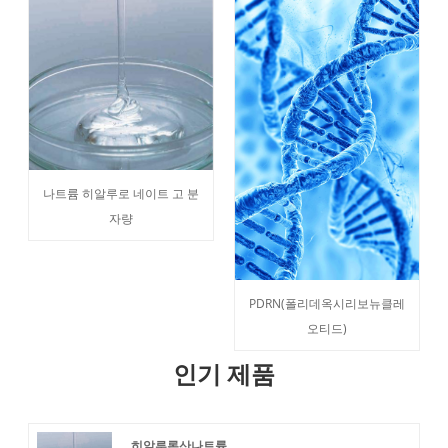
나트륨 히알루로 네이트 고 분
자량
PDRN(폴리데옥시리보뉴클레
오티드)
인기 제품
히알루론산나트륨