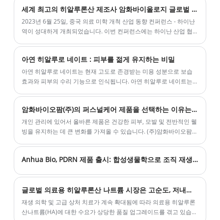
대표자들이 모여 하이커우에서 중국 의료 미학의 미래 동향에 대해
세계 최고의 히알루론산 제조사 암화바이올로지 글로벌 히알루론산 제조사가 되기 위해 암화바이올로지
공동으로 목소리를 냈습니다. 암화생물학 이사이자 브랜드 증인인
자오옌휘(Zhao Yanhui)가 특별 게스트로 참석하여 주제를 공유했습
2023년 6월 25일, 중국 의료 미학 개척 산업 동향 컨퍼런스 - 하이난
니다.
역이 성대하게 개최되었습니다. 이번 컨퍼런스에는 하이난 산업 협
회, 고품질 업스트림 브랜드 파티, 우수한 의사, 기관 등 업계 엘리트
대표자들이 모여 하이커우에서 중국 의료 미학의 미래 동향을 공동
아연 히알루로 네이트 : 피부를 젊게 유지하는 비밀
으로 발표했습니다. 암화생물학 이사이자 브랜드 증인인 자오옌휘
(Zhao Yanhui)가 특별 게스트로 참석하여 주제를 공유했습니다.
아연 히알루로 네이트는 현재 고도로 존경받는 미용 성분으로 보습
효과와 피부의 수리 기능으로 인식됩니다. 아연 히알루로 네이트는
히알루 론산과 아연으로 구성된 화합물로 피부 표면에 보호 필름을
형성하여 물 손실을 효과적으로 방지하면서 피부를 깊게 보습하고
암화바이오팜(주)의 퍼스널케어 제품을 선택하는 이유는 무엇인가요?
수분을 공급하고 젊고 탄력적으로 유지할 수 있습니다.
​개인 관리에 있어서 올바른 제품은 건강한 피부, 모발 및 전반적인 웰
빙을 유지하는 데 큰 변화를 가져올 수 있습니다. (주)암화바이오팜은
고객의 특별한 요구에 맞는 다양한 고품질 퍼스널 케어 제품을 제공
합니다. 그런데 왜 시장에 있는 다른 제품보다 당사의 개인 관리 제품
Anhua Bio, PDRN 제품 출시: 합성생물학으로 조직 재생 원료의 글로벌 공급망 재구축
을 선택해야 합니까? 암화가 업계에서 신뢰받는 브랜드인 이유를 알
아볼까요?
글로벌 의료용 히알루론산 나트륨 시장은 고순도, 저내독소 표준을 향해 이동하고 있습니다.
재생 의학 및 고급 상처 치료가 계속 확대됨에 따라 의료용 히알루론
산나트륨(HA)에 대한 수요가 상당한 품질 업그레이드를 겪고 있습니