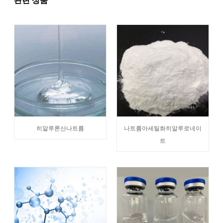
히알루론산나트륨
나트륨아세틸화히알루로네이
트